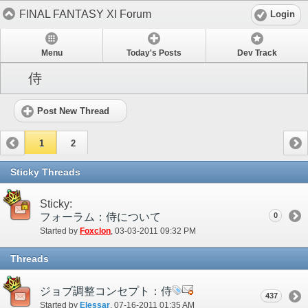
FINAL FANTASY XI Forum
Login
Menu
Today's Posts
Dev Track
侍
Post New Thread
1
2
Sticky Threads
Sticky:
フォーラム：侍について
0
Started by
Foxclon
‎, 03-03-2011 09:32 PM
Threads
ジョブ調整コンセプト：侍
437
Started by
Elessar
‎, 07-16-2011 01:35 AM