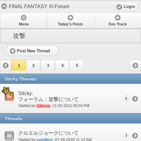
FINAL FANTASY XI Forum
Login
Menu
Today's Posts
Dev Track
攻撃
Post New Thread
1
2
3
4
5
Sticky Threads
Sticky:
フォーラム：攻撃について
0
Started by
Gildrein
‎, 12-02-2011 05:04 PM
Threads
クルエルジョークについて
3
Started by
satellites
‎, 07-26-2026 11:12 AM