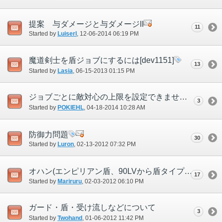
提案 与ダメージと与ダメージII
11
Started by
Luiserl
‎, 12-06-2014 06:19 PM
魔道剣士を盾ジョブにするには[dev1151]
13
Started by
Lasia
‎, 06-15-2013 01:15 PM
ジョブごとに敵対心の上限を設定できませんか？
3
Started by
POKIEHL
‎, 04-18-2014 10:28 AM
防御力問題
30
Started by
Luron
‎, 02-13-2012 07:32 PM
オハン(エンピリアン盾、90LVから盾タイプ6)は今後弱体されずに済むのか
17
Started by
Mariruru
‎, 02-03-2012 06:10 PM
ガード・盾・受け流しなどについて
3
Started by
Twohand
‎, 01-06-2012 11:42 PM