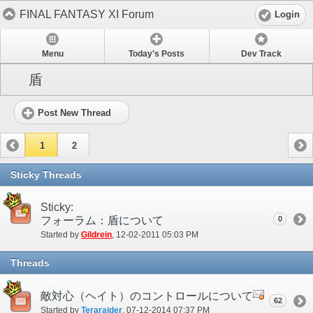
FINAL FANTASY XI Forum
Login
Menu
Today's Posts
Dev Track
盾
Post New Thread
1
2
Sticky Threads
Sticky:
フォーラム：盾について
0
Started by
Gildrein
‎, 12-02-2011 05:03 PM
Threads
敵対心（ヘイト）のコントロールについて
62
Started by
Teraraider
‎, 07-12-2014 07:37 PM