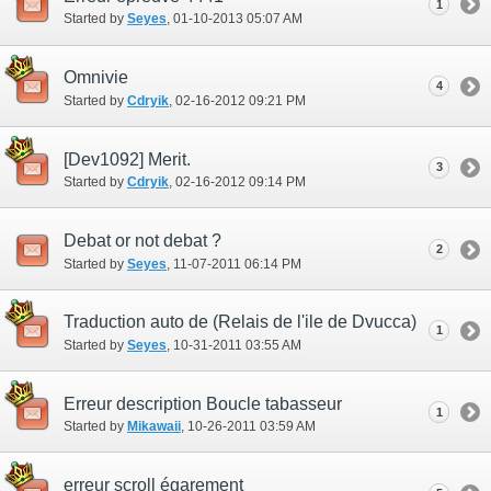
1
Started by
Seyes
‎, 01-10-2013 05:07 AM
Omnivie
4
Started by
Cdryik
‎, 02-16-2012 09:21 PM
[Dev1092] Merit.
3
Started by
Cdryik
‎, 02-16-2012 09:14 PM
Debat or not debat ?
2
Started by
Seyes
‎, 11-07-2011 06:14 PM
Traduction auto de (Relais de l'ile de Dvucca)
1
Started by
Seyes
‎, 10-31-2011 03:55 AM
Erreur description Boucle tabasseur
1
Started by
Mikawaii
‎, 10-26-2011 03:59 AM
erreur scroll égarement