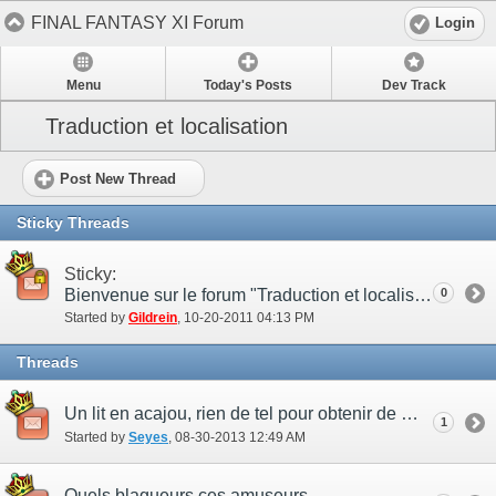
FINAL FANTASY XI Forum
Login
Menu
Today's Posts
Dev Track
Traduction et localisation
Post New Thread
Sticky Threads
Sticky:
Bienvenue sur le forum "Traduction et localisation" de la version française !
0
Started by
Gildrein
‎, 10-20-2011 04:13 PM
Threads
Un lit en acajou, rien de tel pour obtenir de meilleurs minerais !
1
Started by
Seyes
‎, 08-30-2013 12:49 AM
Quels blagueurs ces amuseurs...