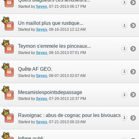
1
Started by
Seyes
‎, 07-21-2013 06:17 PM
Un maillot plus que rustique...
1
Started by
Seyes
‎, 08-16-2013 12:12 AM
Teyrnon s'emmele les pinceaux...
1
Started by
Seyes
‎, 08-10-2013 07:01 PM
Quête AF GEO.
1
Started by
Seyes
‎, 08-07-2013 02:07 AM
Mesamislespointsdepassage
1
Started by
Seyes
‎, 07-29-2013 10:37 PM
Ravoignac : abus de cognac pour les bivouacs
1
Started by
Seyes
‎, 07-21-2013 09:10 AM
Infime oubli