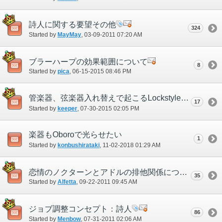
詩人に関する要望その他
324
Started by
MayMay
‎, 03-09-2011 07:20 AM
ブラーハープの効果範囲について
8
Started by
pica
‎, 06-15-2015 08:46 PM
管楽器、弦楽器入れ替えで起こるLockstyleの解除
17
Started by
keeper
‎, 07-30-2015 02:05 PM
楽器もOboroで光らせたい
1
Started by
konbushirataki
‎, 11-02-2018 01:29 AM
恋情のノクターンとアドルの排他関係について。
35
Started by
Alfetta
‎, 09-22-2011 09:45 AM
ジョブ調整コンセプト：詩人
86
Started by
Menbow
‎, 07-31-2011 02:06 AM