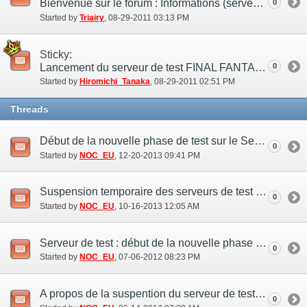
Bienvenue sur le forum : Informations (serveur de test)
0
Started by
Triairy
‎, 08-29-2011 03:13 PM
Sticky:
Lancement du serveur de test FINAL FANTASY XI
0
Started by
Hiromichi_Tanaka
‎, 08-29-2011 02:51 PM
Threads
Début de la nouvelle phase de test sur le Serveur de Test (20 déc.)
0
Started by
NOC_EU
‎, 12-20-2013 09:41 PM
Suspension temporaire des serveurs de test (15 oct.)
0
Started by
NOC_EU
‎, 10-16-2013 12:05 AM
Serveur de test : début de la nouvelle phase de test (6 jul.)
0
Started by
NOC_EU
‎, 07-06-2012 08:23 PM
A propos de la suspention du serveur de test (13 jun.)
0