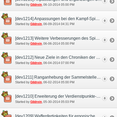
0
Started by
Gildrein
‎, 06-10-2014 05:00 PM
[dev1214] Anpassungen bei den Kampf-Spielinhalten
0
Started by
Gildrein
‎, 06-09-2014 04:31 PM
[dev1213] Weitere Verbesserungen des Spielsystems
0
Started by
Gildrein
‎, 06-06-2014 05:00 PM
[dev1212] Neue Ziele in den Chroniken der Ehre
0
Started by
Gildrein
‎, 06-04-2014 07:00 PM
[dev1211] Ranganhebung der Sammelstellen im Mog-Garten
0
Started by
Gildrein
‎, 06-02-2014 05:00 PM
[dev1210] Erweiterung der Verdienstpunkte-Kategorien
0
Started by
Gildrein
‎, 05-30-2014 05:03 PM
[dev1209] Waffenfertigkeiten für ergonische Waffen jetzt auch für andere Waffen