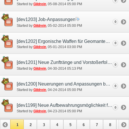
0
Started by
Gildrein
‎, 05-08-2014 05:00 PM
[dev1203] Job-Anpassungen
0
Started by
Gildrein
‎, 05-02-2014 05:00 PM
[dev1202] Ergonische Waffen für Geomanten und Runenfechter
0
Started by
Gildrein
‎, 05-01-2014 03:00 PM
[dev1201] Neue Zunftränge und Vorstoßerfolge
0
Started by
Gildrein
‎, 04-30-2014 05:13 PM
[dev1200] Neuerungen und Anpassungen bei Alter Egos und Kampfgefährten
0
Started by
Gildrein
‎, 04-24-2014 05:00 PM
[dev1199] Neue Aufbewahrungsmöglichkeit für deine Ausrüstung: Der Mog-Schrank
0
Started by
Gildrein
‎, 04-23-2014 05:00 PM
1
2
3
4
5
6
7
8
9