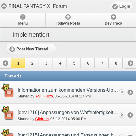
FINAL FANTASY XI Forum
Login
Menu
Today's Posts
Dev Track
Implementiert
Post New Thread
1
2
3
4
5
6
7
8
9
10
11
Threads
Informationen zum kommenden Versions-Update
0
Started by
Yoji_Fujito
‎, 06-13-2014 06:27 PM
[dev1216] Anpassungen von Waffenfertigkeiten
0
Started by
Gildrein
‎, 06-12-2014 05:00 PM
[dev1215] Anpassungen und Ergänzungen bei der Synthese