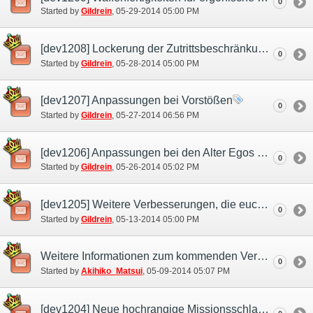
0
Started by
Gildrein
‎, 05-29-2014 05:00 PM
[dev1208] Lockerung der Zutrittsbeschränkungen für Missionen und Aufträge
0
Started by
Gildrein
‎, 05-28-2014 05:00 PM
[dev1207] Anpassungen bei Vorstößen
0
Started by
Gildrein
‎, 05-27-2014 06:56 PM
[dev1206] Anpassungen bei den Alter Egos und Gefährten
0
Started by
Gildrein
‎, 05-26-2014 05:02 PM
[dev1205] Weitere Verbesserungen, die euch das Abenteurerleben erleichtern!
0
Started by
Gildrein
‎, 05-13-2014 05:00 PM
Weitere Informationen zum kommenden Versions-Update!
0
Started by
Akihiko_Matsui
‎, 05-09-2014 05:07 PM
[dev1204] Neue hochrangige Missionsschlachtfelder werden hinzugefügt.