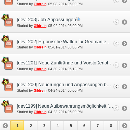
0
Started by
Gildrein
‎, 05-08-2014 05:00 PM
[dev1203] Job-Anpassungen
0
Started by
Gildrein
‎, 05-02-2014 05:00 PM
[dev1202] Ergonische Waffen für Geomanten und Runenfechter
0
Started by
Gildrein
‎, 05-01-2014 03:00 PM
[dev1201] Neue Zunftränge und Vorstoßerfolge
0
Started by
Gildrein
‎, 04-30-2014 05:13 PM
[dev1200] Neuerungen und Anpassungen bei Alter Egos und Kampfgefährten
0
Started by
Gildrein
‎, 04-24-2014 05:00 PM
[dev1199] Neue Aufbewahrungsmöglichkeit für deine Ausrüstung: Der Mog-Schrank
0
Started by
Gildrein
‎, 04-23-2014 05:00 PM
1
2
3
4
5
6
7
8
9