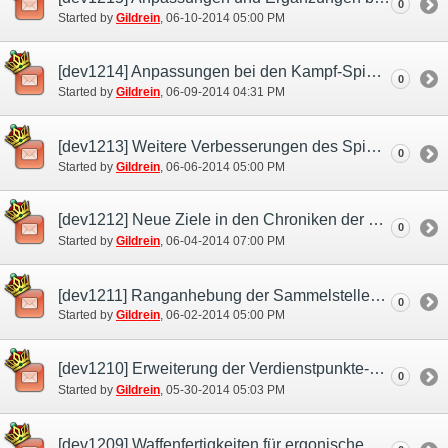
0
Started by
Gildrein
‎, 06-10-2014 05:00 PM
[dev1214] Anpassungen bei den Kampf-Spielinhalten
0
Started by
Gildrein
‎, 06-09-2014 04:31 PM
[dev1213] Weitere Verbesserungen des Spielsystems
0
Started by
Gildrein
‎, 06-06-2014 05:00 PM
[dev1212] Neue Ziele in den Chroniken der Ehre
0
Started by
Gildrein
‎, 06-04-2014 07:00 PM
[dev1211] Ranganhebung der Sammelstellen im Mog-Garten
0
Started by
Gildrein
‎, 06-02-2014 05:00 PM
[dev1210] Erweiterung der Verdienstpunkte-Kategorien
0
Started by
Gildrein
‎, 05-30-2014 05:03 PM
[dev1209] Waffenfertigkeiten für ergonische Waffen jetzt auch für andere Waffen