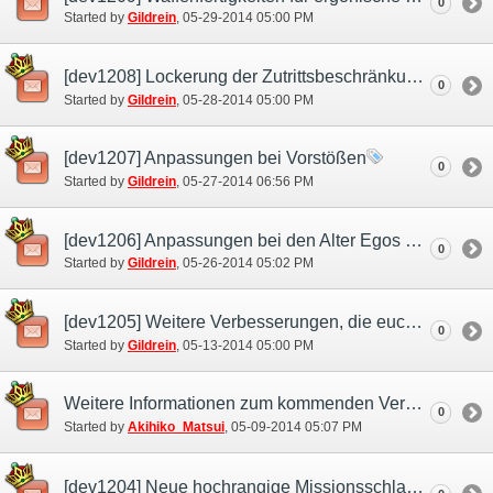
0
Started by
Gildrein
‎, 05-29-2014 05:00 PM
[dev1208] Lockerung der Zutrittsbeschränkungen für Missionen und Aufträge
0
Started by
Gildrein
‎, 05-28-2014 05:00 PM
[dev1207] Anpassungen bei Vorstößen
0
Started by
Gildrein
‎, 05-27-2014 06:56 PM
[dev1206] Anpassungen bei den Alter Egos und Gefährten
0
Started by
Gildrein
‎, 05-26-2014 05:02 PM
[dev1205] Weitere Verbesserungen, die euch das Abenteurerleben erleichtern!
0
Started by
Gildrein
‎, 05-13-2014 05:00 PM
Weitere Informationen zum kommenden Versions-Update!
0
Started by
Akihiko_Matsui
‎, 05-09-2014 05:07 PM
[dev1204] Neue hochrangige Missionsschlachtfelder werden hinzugefügt.