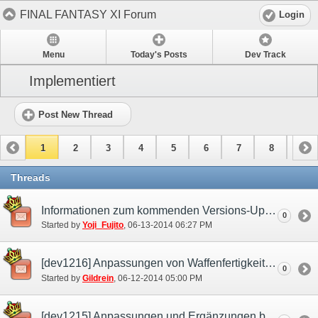
FINAL FANTASY XI Forum
Login
Menu
Today's Posts
Dev Track
Implementiert
Post New Thread
1
2
3
4
5
6
7
8
9
10
11
Threads
Informationen zum kommenden Versions-Update
0
Started by
Yoji_Fujito
‎, 06-13-2014 06:27 PM
[dev1216] Anpassungen von Waffenfertigkeiten
0
Started by
Gildrein
‎, 06-12-2014 05:00 PM
[dev1215] Anpassungen und Ergänzungen bei der Synthese