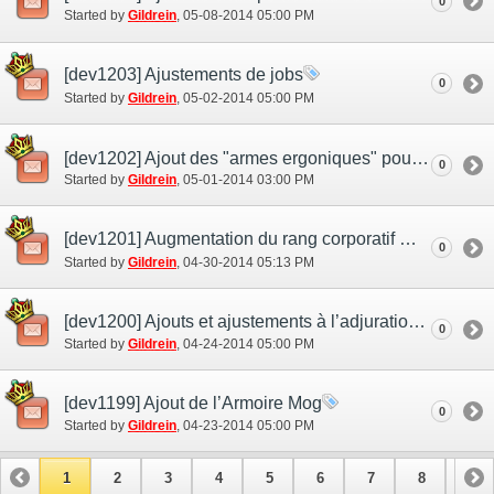
0
Started by
Gildrein
‎, 05-08-2014 05:00 PM
[dev1203] Ajustements de jobs
0
Started by
Gildrein
‎, 05-02-2014 05:00 PM
[dev1202] Ajout des "armes ergoniques" pour géomancien et épéiste runique
0
Started by
Gildrein
‎, 05-01-2014 03:00 PM
[dev1201] Augmentation du rang corporatif maximum et ajouts aux efforts de Raid
0
Started by
Gildrein
‎, 04-30-2014 05:13 PM
[dev1200] Ajouts et ajustements à l’adjuration et au compagnon d’aventure
0
Started by
Gildrein
‎, 04-24-2014 05:00 PM
[dev1199] Ajout de l’Armoire Mog
0
Started by
Gildrein
‎, 04-23-2014 05:00 PM
1
2
3
4
5
6
7
8
9