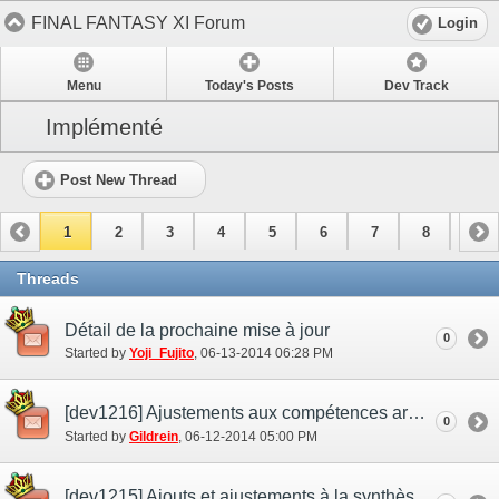
FINAL FANTASY XI Forum
Login
Menu
Today's Posts
Dev Track
Implémenté
Post New Thread
1
2
3
4
5
6
7
8
9
10
11
Threads
Détail de la prochaine mise à jour
0
Started by
Yoji_Fujito
‎, 06-13-2014 06:28 PM
[dev1216] Ajustements aux compétences armes
0
Started by
Gildrein
‎, 06-12-2014 05:00 PM
[dev1215] Ajouts et ajustements à la synthèse