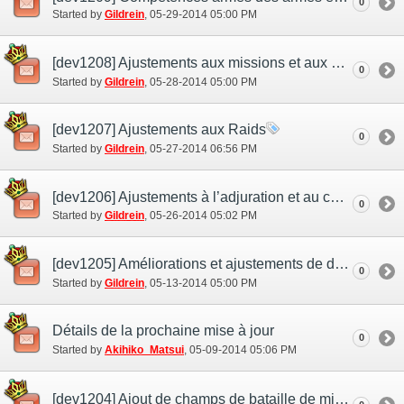
0
Started by
Gildrein
‎, 05-29-2014 05:00 PM
[dev1208] Ajustements aux missions et aux quêtes
0
Started by
Gildrein
‎, 05-28-2014 05:00 PM
[dev1207] Ajustements aux Raids
0
Started by
Gildrein
‎, 05-27-2014 06:56 PM
[dev1206] Ajustements à l’adjuration et au compagnon d’aventure
0
Started by
Gildrein
‎, 05-26-2014 05:02 PM
[dev1205] Améliorations et ajustements de divers contenus
0
Started by
Gildrein
‎, 05-13-2014 05:00 PM
Détails de la prochaine mise à jour
0
Started by
Akihiko_Matsui
‎, 05-09-2014 05:06 PM
[dev1204] Ajout de champs de bataille de mission à haut niveau