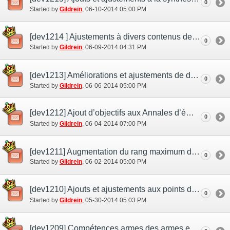
0
Started by
Gildrein
‎, 06-10-2014 05:00 PM
[dev1214 ] Ajustements à divers contenus de combats
0
Started by
Gildrein
‎, 06-09-2014 04:31 PM
[dev1213] Améliorations et ajustements de divers contenus
0
Started by
Gildrein
‎, 06-06-2014 05:00 PM
[dev1212] Ajout d’objectifs aux Annales d’éminence
0
Started by
Gildrein
‎, 06-04-2014 07:00 PM
[dev1211] Augmentation du rang maximum des Jardins Mog
0
Started by
Gildrein
‎, 06-02-2014 05:00 PM
[dev1210] Ajouts et ajustements aux points de mérite
0
Started by
Gildrein
‎, 05-30-2014 05:03 PM
[dev1209] Compétences armes des armes ergoniques