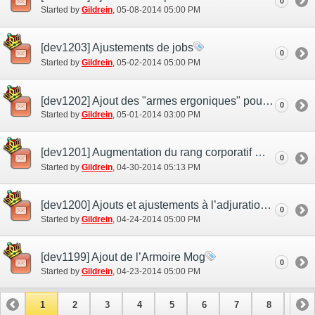
0
Started by
Gildrein
‎, 05-08-2014 05:00 PM
[dev1203] Ajustements de jobs
0
Started by
Gildrein
‎, 05-02-2014 05:00 PM
[dev1202] Ajout des "armes ergoniques" pour géomancien et épéiste runique
0
Started by
Gildrein
‎, 05-01-2014 03:00 PM
[dev1201] Augmentation du rang corporatif maximum et ajouts aux efforts de Raid
0
Started by
Gildrein
‎, 04-30-2014 05:13 PM
[dev1200] Ajouts et ajustements à l’adjuration et au compagnon d’aventure
0
Started by
Gildrein
‎, 04-24-2014 05:00 PM
[dev1199] Ajout de l’Armoire Mog
0
Started by
Gildrein
‎, 04-23-2014 05:00 PM
1
2
3
4
5
6
7
8
9