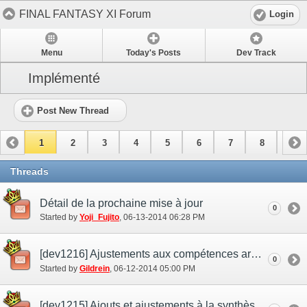
FINAL FANTASY XI Forum
Login
Menu
Today's Posts
Dev Track
Implémenté
Post New Thread
1
2
3
4
5
6
7
8
9
10
11
Threads
Détail de la prochaine mise à jour
0
Started by
Yoji_Fujito
‎, 06-13-2014 06:28 PM
[dev1216] Ajustements aux compétences armes
0
Started by
Gildrein
‎, 06-12-2014 05:00 PM
[dev1215] Ajouts et ajustements à la synthèse