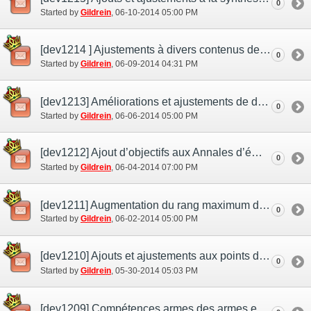
0
Started by
Gildrein
‎, 06-10-2014 05:00 PM
[dev1214 ] Ajustements à divers contenus de combats
0
Started by
Gildrein
‎, 06-09-2014 04:31 PM
[dev1213] Améliorations et ajustements de divers contenus
0
Started by
Gildrein
‎, 06-06-2014 05:00 PM
[dev1212] Ajout d’objectifs aux Annales d’éminence
0
Started by
Gildrein
‎, 06-04-2014 07:00 PM
[dev1211] Augmentation du rang maximum des Jardins Mog
0
Started by
Gildrein
‎, 06-02-2014 05:00 PM
[dev1210] Ajouts et ajustements aux points de mérite
0
Started by
Gildrein
‎, 05-30-2014 05:03 PM
[dev1209] Compétences armes des armes ergoniques