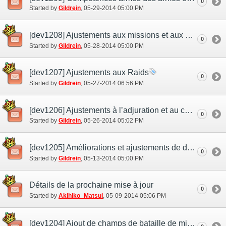
0
Started by
Gildrein
‎, 05-29-2014 05:00 PM
[dev1208] Ajustements aux missions et aux quêtes
0
Started by
Gildrein
‎, 05-28-2014 05:00 PM
[dev1207] Ajustements aux Raids
0
Started by
Gildrein
‎, 05-27-2014 06:56 PM
[dev1206] Ajustements à l’adjuration et au compagnon d’aventure
0
Started by
Gildrein
‎, 05-26-2014 05:02 PM
[dev1205] Améliorations et ajustements de divers contenus
0
Started by
Gildrein
‎, 05-13-2014 05:00 PM
Détails de la prochaine mise à jour
0
Started by
Akihiko_Matsui
‎, 05-09-2014 05:06 PM
[dev1204] Ajout de champs de bataille de mission à haut niveau