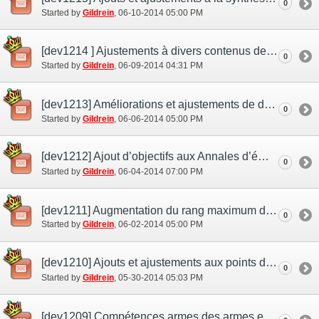
0
Started by
Gildrein
‎, 06-10-2014 05:00 PM
[dev1214 ] Ajustements à divers contenus de combats
0
Started by
Gildrein
‎, 06-09-2014 04:31 PM
[dev1213] Améliorations et ajustements de divers contenus
0
Started by
Gildrein
‎, 06-06-2014 05:00 PM
[dev1212] Ajout d’objectifs aux Annales d’éminence
0
Started by
Gildrein
‎, 06-04-2014 07:00 PM
[dev1211] Augmentation du rang maximum des Jardins Mog
0
Started by
Gildrein
‎, 06-02-2014 05:00 PM
[dev1210] Ajouts et ajustements aux points de mérite
0
Started by
Gildrein
‎, 05-30-2014 05:03 PM
[dev1209] Compétences armes des armes ergoniques