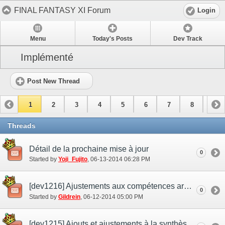
FINAL FANTASY XI Forum
Login
Menu
Today's Posts
Dev Track
Implémenté
Post New Thread
1
2
3
4
5
6
7
8
9
10
11
Threads
Détail de la prochaine mise à jour
0
Started by
Yoji_Fujito
‎, 06-13-2014 06:28 PM
[dev1216] Ajustements aux compétences armes
0
Started by
Gildrein
‎, 06-12-2014 05:00 PM
[dev1215] Ajouts et ajustements à la synthèse