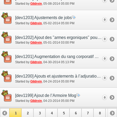
0
Started by
Gildrein
‎, 05-08-2014 05:00 PM
[dev1203] Ajustements de jobs
0
Started by
Gildrein
‎, 05-02-2014 05:00 PM
[dev1202] Ajout des "armes ergoniques" pour géomancien et épéiste runique
0
Started by
Gildrein
‎, 05-01-2014 03:00 PM
[dev1201] Augmentation du rang corporatif maximum et ajouts aux efforts de Raid
0
Started by
Gildrein
‎, 04-30-2014 05:13 PM
[dev1200] Ajouts et ajustements à l’adjuration et au compagnon d’aventure
0
Started by
Gildrein
‎, 04-24-2014 05:00 PM
[dev1199] Ajout de l’Armoire Mog
0
Started by
Gildrein
‎, 04-23-2014 05:00 PM
1
2
3
4
5
6
7
8
9