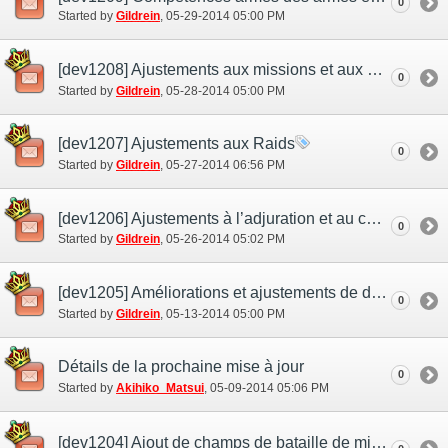
0
Started by
Gildrein
‎, 05-29-2014 05:00 PM
[dev1208] Ajustements aux missions et aux quêtes
0
Started by
Gildrein
‎, 05-28-2014 05:00 PM
[dev1207] Ajustements aux Raids
0
Started by
Gildrein
‎, 05-27-2014 06:56 PM
[dev1206] Ajustements à l’adjuration et au compagnon d’aventure
0
Started by
Gildrein
‎, 05-26-2014 05:02 PM
[dev1205] Améliorations et ajustements de divers contenus
0
Started by
Gildrein
‎, 05-13-2014 05:00 PM
Détails de la prochaine mise à jour
0
Started by
Akihiko_Matsui
‎, 05-09-2014 05:06 PM
[dev1204] Ajout de champs de bataille de mission à haut niveau