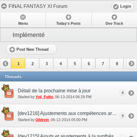
FINAL FANTASY XI Forum
Login
Menu
Today's Posts
Dev Track
Implémenté
Post New Thread
1
2
3
4
5
6
7
8
9
10
11
Threads
Détail de la prochaine mise à jour
0
Started by
Yoji_Fujito
‎, 06-13-2014 06:28 PM
[dev1216] Ajustements aux compétences armes
0
Started by
Gildrein
‎, 06-12-2014 05:00 PM
[dev1215] Ajouts et ajustements à la synthèse