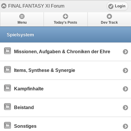
FINAL FANTASY XI Forum
Login
Menu
Today's Posts
Dev Track
Spielsystem
Missionen, Aufgaben & Chroniken der Ehre
Items, Synthese & Synergie
Kampfinhalte
Beistand
Sonstiges