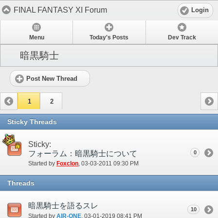
FINAL FANTASY XI Forum
Login
Menu
Today's Posts
Dev Track
暗黒騎士
Post New Thread
1
2
Sticky Threads
Sticky:
フォーラム：暗黒騎士について
0
Started by
Foxclon
‎, 03-03-2011 09:30 PM
Threads
暗黒騎士を語るスレ
10
Started by
AIR-ONE
‎, 03-01-2019 08:41 PM