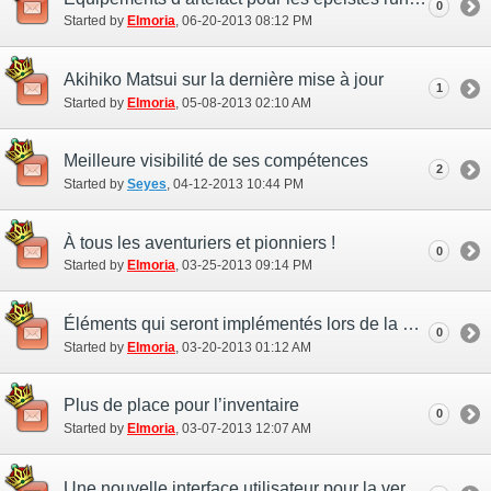
0
Started by
Elmoria
‎, 06-20-2013 08:12 PM
Akihiko Matsui sur la dernière mise à jour
1
Started by
Elmoria
‎, 05-08-2013 02:10 AM
Meilleure visibilité de ses compétences
2
Started by
Seyes
‎, 04-12-2013 10:44 PM
À tous les aventuriers et pionniers !
0
Started by
Elmoria
‎, 03-25-2013 09:14 PM
Éléments qui seront implémentés lors de la mise à jour du 27 mars
0
Started by
Elmoria
‎, 03-20-2013 01:12 AM
Plus de place pour l’inventaire
0
Started by
Elmoria
‎, 03-07-2013 12:07 AM
Une nouvelle interface utilisateur pour la version Windows du jeu