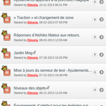
0
Started by
Elmoria
‎, 10-11-2013 08:31 PM
« Traction » et changement de zone
0
Started by
Elmoria
‎, 08-02-2013 07:59 PM
Réponses d'Akihiko Matsui aux retours.
0
Started by
Elmoria
‎, 08-02-2013 12:00 AM
Jardin Mog
0
Started by
Elmoria
‎, 07-29-2013 10:20 PM
Mise à jours du serveur de test - Ajustements des objets
0
Started by
Elmoria
‎, 07-22-2013 10:48 PM
Niveaux des objets
4
Started by
Elmoria
‎, 06-21-2013 12:03 AM
Équipements d’artefact pour les épéistes runiques et les géomanciens.