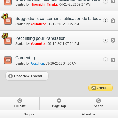
6
Started by
Hiromichi_Tanaka
‎, 04-25-2012 09:27 PM
Suggestions concernant l'utilisation de la touche F8
1
Started by
Youmukon
‎, 05-12-2012 01:22 AM
Petit lifting pour Pankration !
2
Started by
Youmukon
‎, 06-15-2011 07:54 PM
Gardening
3
Started by
Axaphon
‎, 03-26-2011 04:16 AM
Post New Thread
Autres
Full Site
Page Top
Seach
Support
About us