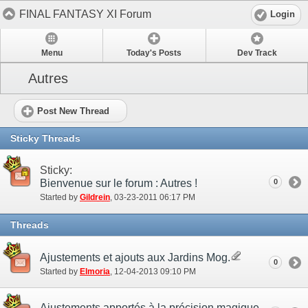
FINAL FANTASY XI Forum
Login
Menu
Today's Posts
Dev Track
Autres
Post New Thread
Sticky Threads
Sticky:
Bienvenue sur le forum : Autres !
0
Started by
Gildrein
‎, 03-23-2011 06:17 PM
Threads
Ajustements et ajouts aux Jardins Mog.
0
Started by
Elmoria
‎, 12-04-2013 09:10 PM
Ajustements apportés à la précision magique