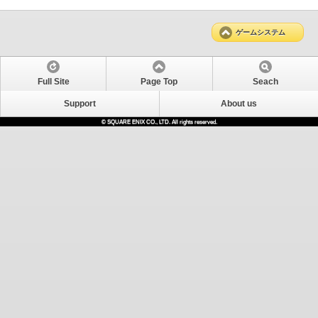
ゲームシステム
Full Site
Page Top
Seach
Support
About us
© SQUARE ENIX CO., LTD. All rights reserved.