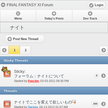
FINAL FANTASY XI Forum
Login
Menu
Today's Posts
Dev Track
ナイト
Post New Thread
1
2
Sticky Threads
Sticky:
フォーラム：ナイトについて
0
Started by
Foxclon
‎, 03-03-2011 09:30 PM
Threads
ナイトでここを変えて欲しいもの
344
Started by
Sarasa
‎, 04-13-2012 01:07 AM