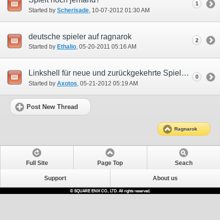
1
Started by
Scherisade
‎, 10-07-2012 01:30 AM
deutsche spieler auf ragnarok
2
Started by
Ethalio
‎, 05-20-2011 05:16 AM
Linkshell für neue und zurückgekehrte Spieler
0
Started by
Axotos
‎, 05-21-2012 05:19 AM
Post New Thread
Ragnarok
Full Site
Page Top
Seach
Support
About us
© SQUARE ENIX CO., LTD. All rights reserved.