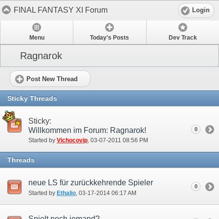
FINAL FANTASY XI Forum
Login
Menu
Today's Posts
Dev Track
Ragnarok
Post New Thread
Sticky Threads
Sticky:
Willkommen im Forum: Ragnarok!
0
Started by
Vichocovip
‎, 03-07-2011 08:56 PM
Threads
neue LS für zurückkehrende Spieler
0
Started by
Ethalio
‎, 03-17-2014 06:17 AM
Spielt noch jemand?