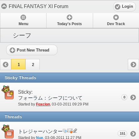
FINAL FANTASY XI Forum
Login
Menu
Today's Posts
Dev Track
シーフ
Post New Thread
1
2
Sticky Threads
Sticky:
フォーラム：シーフについて
0
Started by
Foxclon
‎, 03-03-2011 09:29 PM
Threads
トレジャーハンター
151
Started by
Nue
‎, 03-08-2011 11:27 PM