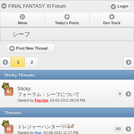
FINAL FANTASY XI Forum
Login
Menu
Today's Posts
Dev Track
シーフ
Post New Thread
1
2
Sticky Threads
Sticky:
フォーラム：シーフについて
0
Started by
Foxclon
‎, 03-03-2011 09:29 PM
Threads
トレジャーハンター
151
Started by
Nue
‎, 03-08-2011 11:27 PM