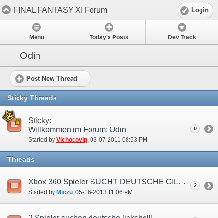
FINAL FANTASY XI Forum
Login
Menu
Today's Posts
Dev Track
Odin
Post New Thread
Sticky Threads
Sticky:
Willkommen im Forum: Odin!
0
Started by
Vichocovip
‎, 03-07-2011 08:53 PM
Threads
Xbox 360 Spieler SUCHT DEUTSCHE GILDE (Linkshell)
2
Started by
Miczu
‎, 05-16-2013 11:06 PM
2 Spieler suchen deutsche linkshell!