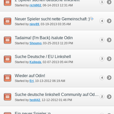
1
Started by
richi902
‎, 06-14-2013 12:31 AM
Neuer Spieler sucht nette Gemeinschaft :)
4
Started by
njoy89
‎, 03-19-2013 03:35 AM
Tadaima! {I'm Back} /salute Odin
0
Started by
Shoumo
‎, 03-25-2013 11:20 PM
Suche Deutsche / EU Linkshell
3
Started by
Kaligula
‎, 02-07-2013 05:44 PM
Wieder auf Odin!
4
Started by
Eri
‎, 10-13-2012 06:19 AM
Suche deutsche linkshell Community auf Odin !!
2
Started by
hed442
‎, 12-12-2012 01:46 PM
Ein neuer Spieler :p