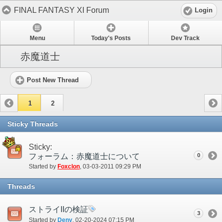
FINAL FANTASY XI Forum
Login
Menu
Today's Posts
Dev Track
赤魔道士
Post New Thread
1
2
Sticky Threads
Sticky:
フォーラム：赤魔道士について
0
Started by
Foxclon
‎, 03-03-2011 09:29 PM
Threads
ストライIIの検証
3
Started by
Deny
‎, 02-20-2024 07:15 PM