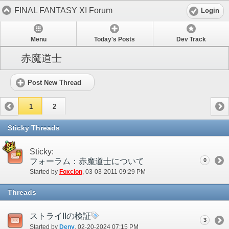
FINAL FANTASY XI Forum
Login
Menu
Today's Posts
Dev Track
赤魔道士
Post New Thread
1
2
Sticky Threads
Sticky:
フォーラム：赤魔道士について
0
Started by
Foxclon
‎, 03-03-2011 09:29 PM
Threads
ストライIIの検証
3
Started by
Deny
‎, 02-20-2024 07:15 PM