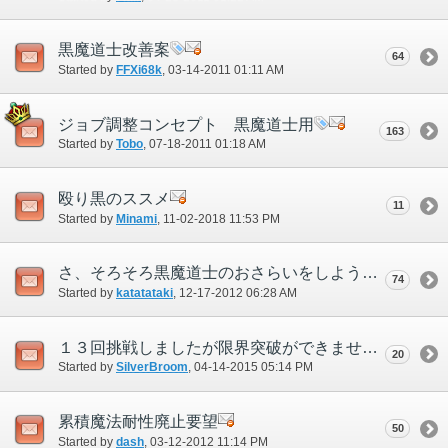
黒魔道士改善案
64
Started by
FFXi68k
‎, 03-14-2011 01:11 AM
ジョブ調整コンセプト 黒魔道士用
163
Started by
Tobo
‎, 07-18-2011 01:18 AM
殴り黒のススメ
11
Started by
Minami
‎, 11-02-2018 11:53 PM
さ、そろそろ黒魔道士のおさらいをしようか＾＾
74
Started by
katatataki
‎, 12-17-2012 06:28 AM
１３回挑戦しましたが限界突破ができません（泣）
20
Started by
SilverBroom
‎, 04-14-2015 05:14 PM
累積魔法耐性廃止要望
50
Started by
dash
‎, 03-12-2012 11:14 PM