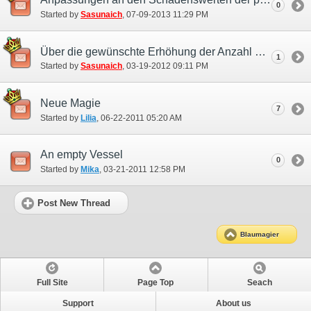
0
Started by
Sasunaich
‎, 07-09-2013 11:29 PM
Über die gewünschte Erhöhung der Anzahl nutzbarer Zaubersprüche
1
Started by
Sasunaich
‎, 03-19-2012 09:11 PM
Neue Magie
7
Started by
Lilia
‎, 06-22-2011 05:20 AM
An empty Vessel
0
Started by
Mika
‎, 03-21-2011 12:58 PM
Post New Thread
Blaumagier
Full Site
Page Top
Seach
Support
About us