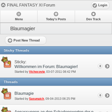
FINAL FANTASY XI Forum
Login
Menu
Today's Posts
Dev Track
Blaumagier
Post New Thread
Sticky Threads
Sticky:
Willkommen im Forum: Blaumagier!
0
Started by
Vichocovip
‎, 03-07-2011 08:42 PM
Threads
Blaumagie
0
Started by
Sasunaich
‎, 09-04-2013 06:25 PM
Anpassungen an den Schadenswerten der physischen Zauber von Blaumagiern