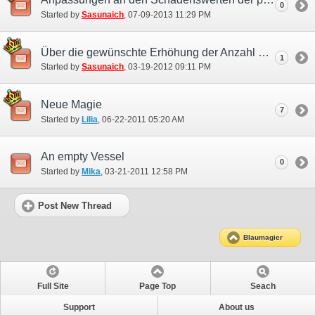
0
Started by
Sasunaich
‎, 07-09-2013 11:29 PM
Über die gewünschte Erhöhung der Anzahl nutzbarer Zaubersprüche
1
Started by
Sasunaich
‎, 03-19-2012 09:11 PM
Neue Magie
7
Started by
Lilia
‎, 06-22-2011 05:20 AM
An empty Vessel
0
Started by
Mika
‎, 03-21-2011 12:58 PM
Post New Thread
Blaumagier
Full Site
Page Top
Seach
Support
About us