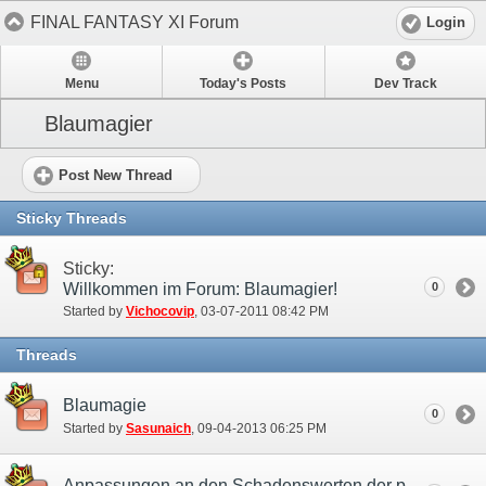
FINAL FANTASY XI Forum
Login
Menu
Today's Posts
Dev Track
Blaumagier
Post New Thread
Sticky Threads
Sticky:
Willkommen im Forum: Blaumagier!
0
Started by
Vichocovip
‎, 03-07-2011 08:42 PM
Threads
Blaumagie
0
Started by
Sasunaich
‎, 09-04-2013 06:25 PM
Anpassungen an den Schadenswerten der physischen Zauber von Blaumagiern