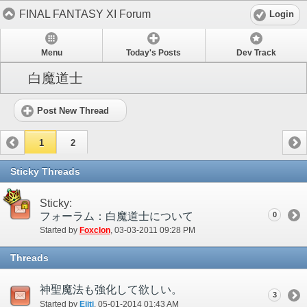
FINAL FANTASY XI Forum
Login
Menu
Today's Posts
Dev Track
白魔道士
Post New Thread
1
2
Sticky Threads
Sticky:
フォーラム：白魔道士について
0
Started by
Foxclon
‎, 03-03-2011 09:28 PM
Threads
神聖魔法も強化して欲しい。
3
Started by
Eiiti
‎, 05-01-2014 01:43 AM