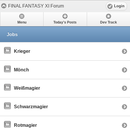
FINAL FANTASY XI Forum
Login
Menu
Today's Posts
Dev Track
Jobs
Krieger
Mönch
Weißmagier
Schwarzmagier
Rotmagier