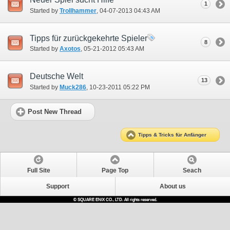
1
Started by
Trollhammer
‎, 04-07-2013 04:43 AM
Tipps für zurückgekehrte Spieler
8
Started by
Axotos
‎, 05-21-2012 05:43 AM
Deutsche Welt
13
Started by
Muck286
‎, 10-23-2011 05:22 PM
Post New Thread
Tipps & Tricks für Anfänger
Full Site
Page Top
Seach
Support
About us
© SQUARE ENIX CO., LTD. All rights reserved.