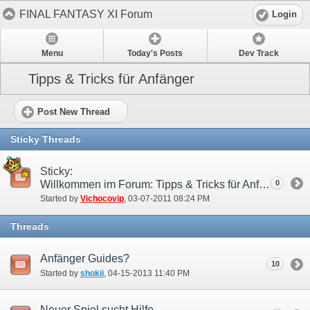
FINAL FANTASY XI Forum
Login
Menu
Today's Posts
Dev Track
Tipps & Tricks für Anfänger
Post New Thread
Sticky Threads
Sticky:
Willkommen im Forum: Tipps & Tricks für Anfänger!
0
Started by
Vichocovip
‎, 03-07-2011 08:24 PM
Threads
Anfänger Guides?
10
Started by
shokii
‎, 04-15-2013 11:40 PM
Neuer Spiel sucht Hilfe