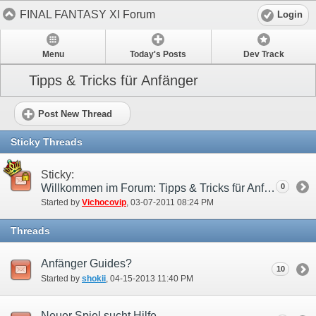
FINAL FANTASY XI Forum
Login
Menu
Today's Posts
Dev Track
Tipps & Tricks für Anfänger
Post New Thread
Sticky Threads
Sticky:
Willkommen im Forum: Tipps & Tricks für Anfänger!
0
Started by
Vichocovip
‎, 03-07-2011 08:24 PM
Threads
Anfänger Guides?
10
Started by
shokii
‎, 04-15-2013 11:40 PM
Neuer Spiel sucht Hilfe