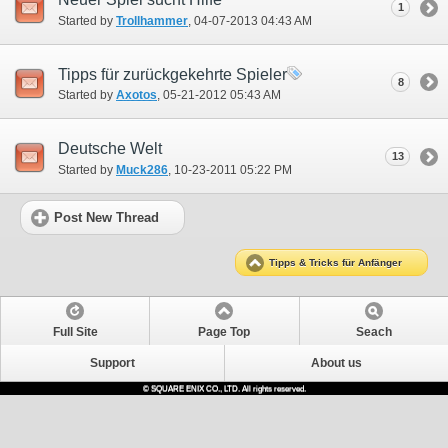
1
Started by
Trollhammer
‎, 04-07-2013 04:43 AM
Tipps für zurückgekehrte Spieler
8
Started by
Axotos
‎, 05-21-2012 05:43 AM
Deutsche Welt
13
Started by
Muck286
‎, 10-23-2011 05:22 PM
Post New Thread
Tipps & Tricks für Anfänger
Full Site
Page Top
Seach
Support
About us
© SQUARE ENIX CO., LTD. All rights reserved.