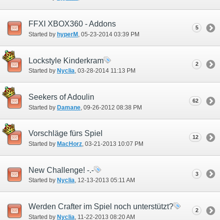
FFXI XBOX360 - Addons
5
Started by
hyperM
‎, 05-23-2014 03:39 PM
Lockstyle Kinderkram
2
Started by
Nyclia
‎, 03-28-2014 11:13 PM
Seekers of Adoulin
62
Started by
Damane
‎, 09-26-2012 08:38 PM
Vorschläge fürs Spiel
12
Started by
MacHorz
‎, 03-21-2013 10:07 PM
New Challenge! -.-
3
Started by
Nyclia
‎, 12-13-2013 05:11 AM
Werden Crafter im Spiel noch unterstützt?
2
Started by
Nyclia
‎, 11-22-2013 08:20 AM