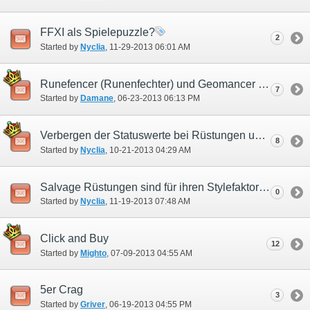
FFXI als Spielepuzzle?
2
Started by
Nyclia
‎, 11-29-2013 06:01 AM
Runefencer (Runenfechter) und Geomancer (Geomant) mythische Waffen/Glocke
7
Started by
Damane
‎, 06-23-2013 06:13 PM
Verbergen der Statuswerte bei Rüstungen und Waffen
8
Started by
Nyclia
‎, 10-21-2013 04:29 AM
Salvage Rüstungen sind für ihren Stylefaktor viel zu schwach
0
Started by
Nyclia
‎, 11-19-2013 07:48 AM
Click and Buy
12
Started by
Mighto
‎, 07-09-2013 04:55 AM
5er Crag
3
Started by
Griver
‎, 06-19-2013 04:55 PM