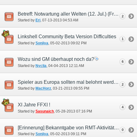
Betreff: Notwartung aller Welten (12. Jul.) (Frechheit!!)
2
Started by
Eri
‎, 07-13-2013 04:53 AM
Linkshell Community Beta Version Difficulties
1
Started by
Soniiya
‎, 05-02-2013 09:02 PM
Wozu sind GM überhaupt noch da?
6
Started by
Nyclia
‎, 04-04-2013 12:11 AM
Spieler aus Europa sollten mal belohnt werden!
2
Started by
MacHorz
‎, 03-21-2013 09:55 PM
XI Jahre FFXI !
4
Started by
Sasunaich
‎, 05-28-2013 07:16 PM
[Erinnerung] Bekanntgabe von RMT-Aktivität bei Powerleveling-Diensten
0
Started by
Soniiya
‎, 05-02-2013 09:11 PM