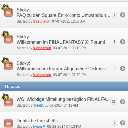
Sticky:
FAQ zu den Square Enix-Konto Umwandlungs- und Zahlungsmöglichkeiten (5. 8. 2011)
1
Started by
Sasunaich
‎, 07-07-2011 12:07 AM
Sticky:
Willkommen im FINAL FANTASY XI Forum!
1
Started by
Vichocovip
‎, 03-07-2011 08:13 PM
Sticky:
Willkommen im Forum: Allgemeine Diskussionen!
0
Started by
Vichocovip
‎, 03-07-2011 07:52 PM
Threads
WG: Wichtige Mitteilung bezüglich FINAL FANTASY XI (30.04.2014)
23
Started by
Yukii2
‎, 05-01-2014 04:11 AM
Deutsche Linkshells
4
Started by
hyperM
‎, 05-28-2014 07:13 PM