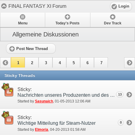
FINAL FANTASY XI Forum
Login
Menu
Today's Posts
Dev Track
Allgemeine Diskussionen
Post New Thread
1
2
3
4
5
6
7
Sticky Threads
Sticky:
Nachrichten unseres Produzenten und des Entwicklerteams
13
Started by
Sasunaich
‎, 01-05-2013 12:06 AM
Sticky:
Wichtige Mitteilung für Steam-Nutzer
0
Started by
Elmoria
‎, 04-20-2013 01:58 AM