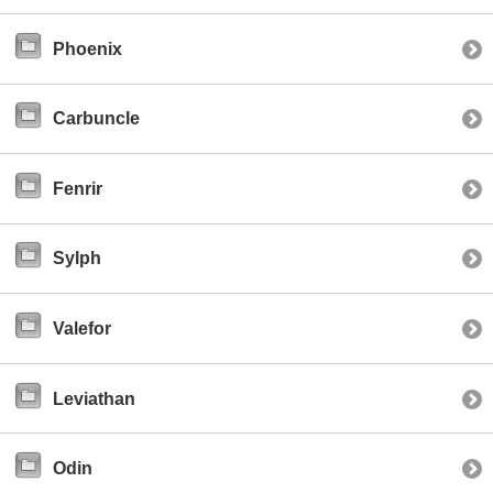
Phoenix
Carbuncle
Fenrir
Sylph
Valefor
Leviathan
Odin