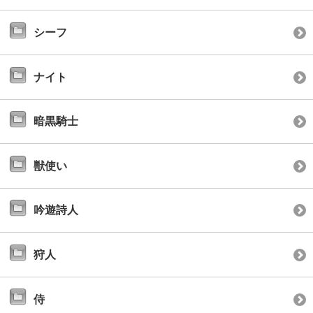
シーフ
ナイト
暗黒騎士
獣使い
吟遊詩人
狩人
侍