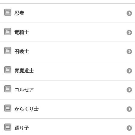
忍者
竜騎士
召喚士
青魔道士
コルセア
からくり士
踊り子