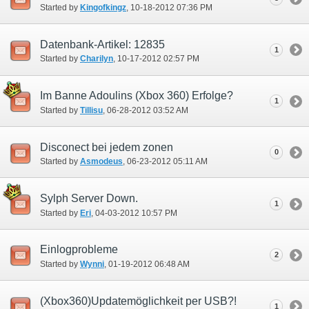
Started by
Kingofkingz
‎, 10-18-2012 07:36 PM
Datenbank-Artikel: 12835
1
Started by
Charilyn
‎, 10-17-2012 02:57 PM
Im Banne Adoulins (Xbox 360) Erfolge?
1
Started by
Tillisu
‎, 06-28-2012 03:52 AM
Disconect bei jedem zonen
0
Started by
Asmodeus
‎, 06-23-2012 05:11 AM
Sylph Server Down.
1
Started by
Eri
‎, 04-03-2012 10:57 PM
Einlogprobleme
2
Started by
Wynni
‎, 01-19-2012 06:48 AM
(Xbox360)Updatemöglichkeit per USB?!
1