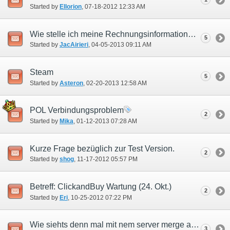
Started by
Ellorion
‎, 07-18-2012 12:33 AM
Wie stelle ich meine Rechnungsinformationen ein?
5
Started by
JacAirieri
‎, 04-05-2013 09:11 AM
Steam
5
Started by
Asteron
‎, 02-20-2013 12:58 AM
POL Verbindungsproblem
2
Started by
Mika
‎, 01-12-2013 07:28 AM
Kurze Frage bezüglich zur Test Version.
2
Started by
shog
‎, 11-17-2012 05:57 PM
Betreff: ClickandBuy Wartung (24. Okt.)
2
Started by
Eri
‎, 10-25-2012 07:22 PM
Wie siehts denn mal mit nem server merge aus?
3