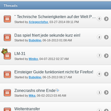
Threads
" Technische Schwierigkeiten auf der Welt Phoenix behoben" (??)
0
Started by
Ariegeerlofse
‎, 03-27-2014 09:11 PM
Das spiel friert jede sekunde kurz ein!
2
Started by
Bubolino
‎, 06-16-2013 01:08 AM
LM-31
7
Started by
Miniko
‎, 04-07-2012 02:37 AM
Einsteiger Guide funktioniert nicht für Firefox!
0
Started by
Bubolino
‎, 06-15-2013 06:17 AM
Zonecrashs ohne Ende
1
Started by
Mika
‎, 06-02-2013 03:46 AM
Weltentransfer
1