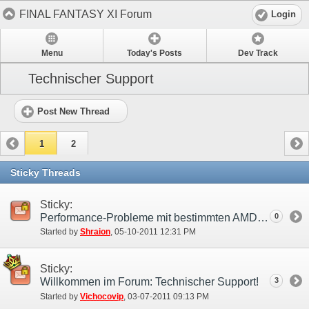
FINAL FANTASY XI Forum
Login
Menu
Today's Posts
Dev Track
Technischer Support
Post New Thread
1
2
Sticky Threads
Sticky:
Performance-Probleme mit bestimmten AMD (ATI) Grafikkarten und Windows XP
0
Started by
Shraion
‎, 05-10-2011 12:31 PM
Sticky:
Willkommen im Forum: Technischer Support!
3
Started by
Vichocovip
‎, 03-07-2011 09:13 PM