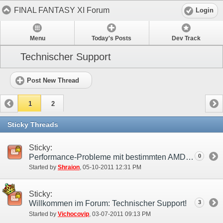
FINAL FANTASY XI Forum
Login
Menu
Today's Posts
Dev Track
Technischer Support
Post New Thread
1
2
Sticky Threads
Sticky:
Performance-Probleme mit bestimmten AMD (ATI) Grafikkarten und Windows XP
0
Started by
Shraion
‎, 05-10-2011 12:31 PM
Sticky:
Willkommen im Forum: Technischer Support!
3
Started by
Vichocovip
‎, 03-07-2011 09:13 PM