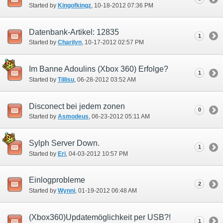
Started by
Kingofkingz
‎, 10-18-2012 07:36 PM
Datenbank-Artikel: 12835
1
Started by
Charilyn
‎, 10-17-2012 02:57 PM
Im Banne Adoulins (Xbox 360) Erfolge?
1
Started by
Tillisu
‎, 06-28-2012 03:52 AM
Disconect bei jedem zonen
0
Started by
Asmodeus
‎, 06-23-2012 05:11 AM
Sylph Server Down.
1
Started by
Eri
‎, 04-03-2012 10:57 PM
Einlogprobleme
2
Started by
Wynni
‎, 01-19-2012 06:48 AM
(Xbox360)Updatemöglichkeit per USB?!
1