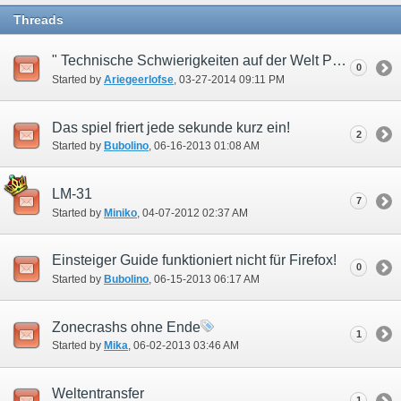
Threads
" Technische Schwierigkeiten auf der Welt Phoenix behoben" (??)
0
Started by
Ariegeerlofse
‎, 03-27-2014 09:11 PM
Das spiel friert jede sekunde kurz ein!
2
Started by
Bubolino
‎, 06-16-2013 01:08 AM
LM-31
7
Started by
Miniko
‎, 04-07-2012 02:37 AM
Einsteiger Guide funktioniert nicht für Firefox!
0
Started by
Bubolino
‎, 06-15-2013 06:17 AM
Zonecrashs ohne Ende
1
Started by
Mika
‎, 06-02-2013 03:46 AM
Weltentransfer
1