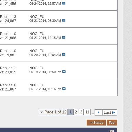
ws: 21,456
06-24-2014,
12:57 AM
Replies:
3
NOC_EU
ws: 24,067
06-21-2014,
03:30 AM
Replies:
0
NOC_EU
ws: 21,866
06-21-2014,
12:15 AM
Replies:
0
NOC_EU
ws: 19,881
06-20-2014,
12:04 AM
Replies:
1
NOC_EU
ws: 23,015
06-19-2014,
08:50 PM
Replies:
0
NOC_EU
ws: 21,867
06-17-2014,
10:16 PM
Page 1 of 12
1
2
3
11
...
Last
Quick Navigation
Status
Top