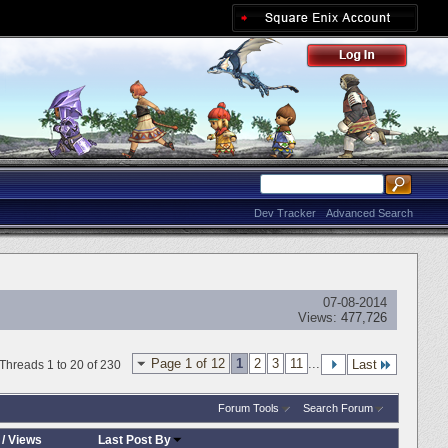
Dev Tracker
Advanced Search
07-08-2014
Views:
477,726
Page 1 of 12
1
2
3
11
...
Last
Threads 1 to 20 of 230
Forum Tools
Search Forum
/
Views
Last Post By