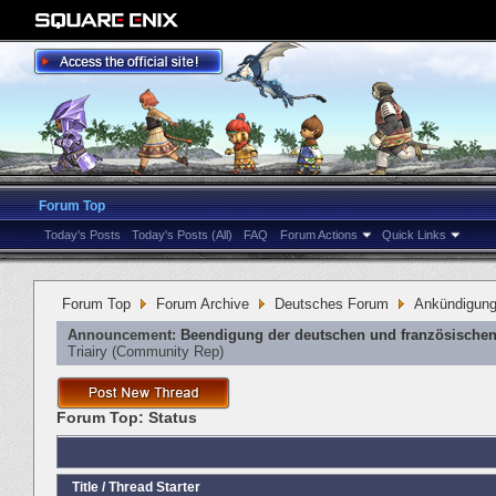
Forum Top
Today's Posts
Today's Posts (All)
FAQ
Forum Actions
Quick Links
Forum Top
Forum Archive
Deutsches Forum
Ankündigun
Announcement:
Beendigung der deutschen und französischen
Triairy
‎(Community Rep)
Forum Top:
Status
Title
/
Thread Starter