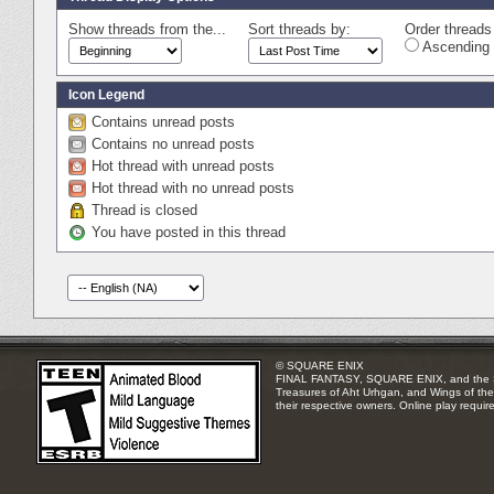
Show threads from the...
Sort threads by:
Order threads 
Ascending 
Icon Legend
Contains unread posts
Contains no unread posts
Hot thread with unread posts
Hot thread with no unread posts
Thread is closed
You have posted in this thread
© SQUARE ENIX
FINAL FANTASY, SQUARE ENIX, and the SQUA
Treasures of Aht Urhgan, and Wings of the 
their respective owners. Online play requir