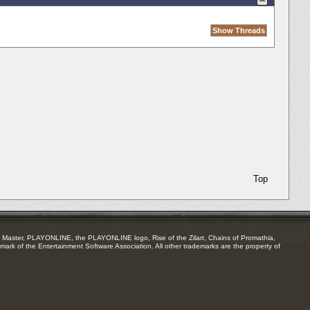
Top
Master, PLAYONLINE, the PLAYONLINE logo, Rise of the Zilart, Chains of Promathia,
mark of the Entertainment Software Association. All other trademarks are the property of