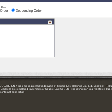
in...
Order
Descending Order
RE ENIX logo are registered trademarks of Square Enix Holdings Co., Ltd. Vana'diel , Tetra 
Goddess are registered trademarks of Square Enix Co., Ltd. The rating icon is a registered trade
es internet connection.