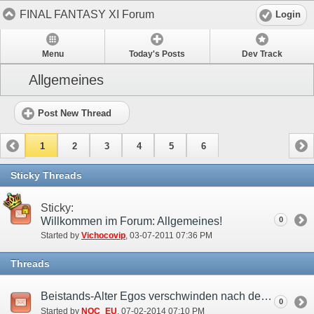
FINAL FANTASY XI Forum
Login
Menu
Today's Posts
Dev Track
Allgemeines
Post New Thread
1
2
3
4
5
6
Sticky Threads
Sticky:
Willkommen im Forum: Allgemeines!
0
Started by
Vichocovip
‎, 03-07-2011 07:36 PM
Threads
Beistands-Alter Egos verschwinden nach dem Betreten des Schlachtfelds (2.Jul)
0
Started by
NOC_EU
‎, 07-02-2014 07:10 PM