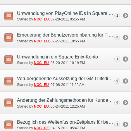
Umwandlung von PlayOnline IDs in Square Enix-Konten hat begonnen
1
Started by
NOC_EU
‎, 07-28-2011 05:55 PM
Erneuerung der Benutzervereinbarung für FINAL FANTASY XI
0
Started by
NOC_EU
‎, 07-27-2011 10:55 PM
Umwandlung in ein Square Enix-Konto
1
Started by
NOC_EU
‎, 06-20-2011 10:19 PM
Vorübergehende Aussetzung der GM-Hilfsdienste (10. Jul.)
0
Started by
NOC_EU
‎, 07-08-2011 11:29 AM
Änderung der Zahlungsmethoden für Kunden die in US-Dollar bezahlen
0
Started by
NOC_EU
‎, 06-24-2011 12:25 AM
Bezüglich des Weltenfusion-Zeitplans für bestimmte Welten
1
Started by
NOC_DE
‎, 04-15-2011 05:47 PM