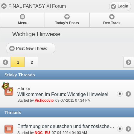
FINAL FANTASY XI Forum
Login
Menu
Today's Posts
Dev Track
Wichtige Hinweise
Post New Thread
1
2
Sticky Threads
Sticky:
Willkommen im Forum: Wichtige Hinweise!
0
Started by
Vichocovip
‎, 03-07-2011 07:34 PM
Threads
Entfernung der deutschen und französischen Sprachoption (8. Jul.)
0
Started by
NOC_EU
‎, 07-04-2014 04:03 AM