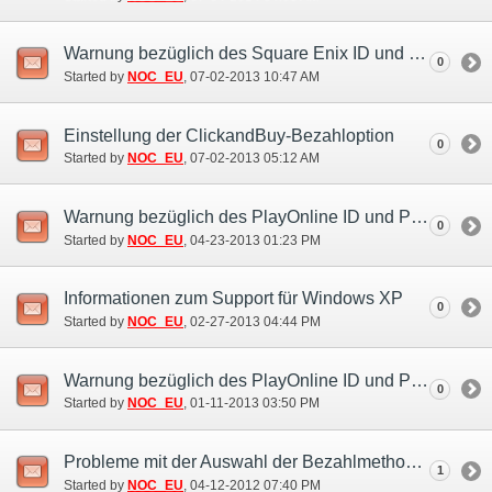
Warnung bezüglich des Square Enix ID und Passwort-Betruges (1. Jul.)
0
Started by
NOC_EU
‎, 07-02-2013 10:47 AM
Einstellung der ClickandBuy-Bezahloption
0
Started by
NOC_EU
‎, 07-02-2013 05:12 AM
Warnung bezüglich des PlayOnline ID und Passwort-Betruges
0
Started by
NOC_EU
‎, 04-23-2013 01:23 PM
Informationen zum Support für Windows XP
0
Started by
NOC_EU
‎, 02-27-2013 04:44 PM
Warnung bezüglich des PlayOnline ID und Passwort-Betruges
0
Started by
NOC_EU
‎, 01-11-2013 03:50 PM
Probleme mit der Auswahl der Bezahlmethode (11. Apr.)
1
Started by
NOC_EU
‎, 04-12-2012 07:40 PM