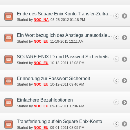
Ende des Square Enix Konto Transfer-Zeitraums (28. Mär.)
0
Started by
NOC_NA
‎, 03-28-2012 01:18 PM
Ein Wort bezüglich des Anstiegs unautorisierter Zugriffe und der Passwortsicherheit
0
Started by
NOC_EU
‎, 11-19-2011 12:11 AM
SQUARE ENIX ID und Passwort Sicherheitsmaßnahmen
0
Started by
NOC_EU
‎, 10-13-2011 12:08 PM
Erinnerung zur Passwort-Sicherheit
0
Started by
NOC_EU
‎, 10-12-2011 09:46 AM
Einfachere Bezahloptionen
0
Started by
NOC_EU
‎, 09-13-2011 11:36 PM
Transferierung auf ein Square Enix-Konto
0
Started by
NOC_EU
‎, 09-01-2011 08:05 PM