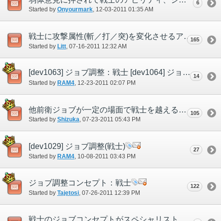
6
Started by
Onyourmark
‎, 12-03-2011 01:35 AM
戦士に攻撃属性(斬／打／突)を変化させるアビリティの追加に反対します。
165
Started by
Litt
‎, 07-16-2011 12:32 AM
[dev1063] ジョブ調整：戦士 [dev1064] ジョブ調整：ウェポンスキル
14
Started by
RAM4
‎, 12-23-2011 02:07 PM
他前衛ジョブが一定の場面で戦士を越えるための案を書き込むスレ
105
Started by
Shizuka
‎, 07-23-2011 05:43 PM
[dev1029] ジョブ調整(戦士)
27
Started by
RAM4
‎, 10-08-2011 03:43 PM
ジョブ調整コンセプト：戦士
122
Started by
Tajetosi
‎, 07-26-2011 12:39 PM
戦士のジョブコンセプトがスペシャリストすぎないか？