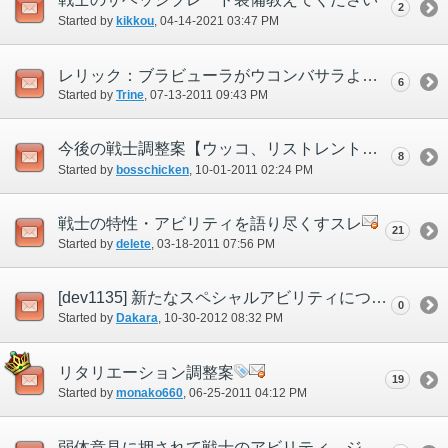
2
Started by
kikkou
‎, 04-14-2021 03:47 PM
レリック：ブラビューラがウコンバサラより弱い上にモーションがアレだと思った方
6
Started by
Trine
‎, 07-13-2011 09:43 PM
今後の戦士調整案【ウッコ、リストレント、ブラッドレイジ...etc】
8
Started by
bosschicken
‎, 10-01-2011 02:24 PM
戦士の特性・アビリティを語り尽くすスレ
21
Started by
delete
‎, 03-18-2011 07:56 PM
[dev1135] 新たなスペシャルアビリティについて 戦士編
0
Started by
Dakara
‎, 10-30-2012 08:32 PM
リタリエーション調整案
19
Started by
monako660
‎, 06-25-2011 04:12 PM
弱体意見に押されて戦士のアビリティ、ジョブ特性などの追加がおざなりになっていないか