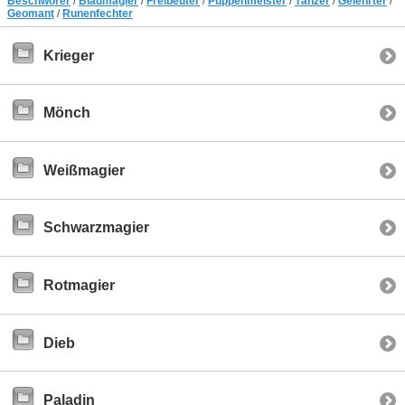
Beschwörer
/
Blaumagier
/
Freibeuter
/
Puppenmeister
/
Tänzer
/
Gelehrter
/
Geomant
/
Runenfechter
Krieger
Mönch
Weißmagier
Schwarzmagier
Rotmagier
Dieb
Paladin