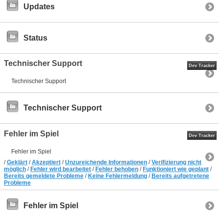
Updates
Status
Technischer Support
Dev Tracker
Technischer Support
Technischer Support
Fehler im Spiel
Dev Tracker
Fehler im Spiel
/
Geklärt
/
Akzeptiert
/
Unzureichende Informationen
/
Verifizierung nicht
möglich
/
Fehler wird bearbeitet
/
Fehler behoben
/
Funktioniert wie geplant
/
Bereits gemeldete Probleme
/
Keine Fehlermeldung
/
Bereits aufgetretene
Probleme
Fehler im Spiel