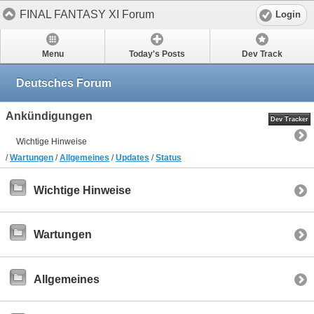
FINAL FANTASY XI Forum
Login
Menu
Today's Posts
Dev Track
Deutsches Forum
Ankündigungen
Dev Tracker
Wichtige Hinweise
/
Wartungen
/
Allgemeines
/
Updates
/
Status
Wichtige Hinweise
Wartungen
Allgemeines