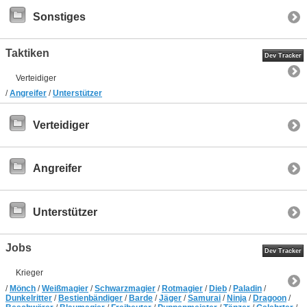
Sonstiges
Taktiken
Dev Tracker
Verteidiger
/
Angreifer
/
Unterstützer
Verteidiger
Angreifer
Unterstützer
Jobs
Dev Tracker
Krieger
/
Mönch
/
Weißmagier
/
Schwarzmagier
/
Rotmagier
/
Dieb
/
Paladin
/
Dunkelritter
/
Bestienbändiger
/
Barde
/
Jäger
/
Samurai
/
Ninja
/
Dragoon
/