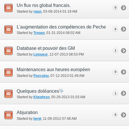
Un flux rss global francais.
0
Started by
rwan
‎, 03-08-2014 01:19 AM
L'augmentation des compétences de Peche
0
Started by
Trepan
‎, 01-31-2014 08:02 AM
Database et pouvoir des GM
1
Started by
Lejoueur
‎, 12-07-2013 08:53 PM
Maintenances aux heures européen
0
Started by
Pascalou
‎, 07-12-2013 01:49 AM
Quelques doléances
1
Started by
Khephren
‎, 05-29-2013 01:03 AM
Abjuration
0
Started by
benji
‎, 11-09-2012 07:48 AM