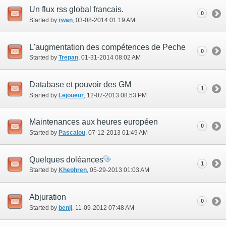
Un flux rss global francais.
0
Started by
rwan
‎, 03-08-2014 01:19 AM
L'augmentation des compétences de Peche
0
Started by
Trepan
‎, 01-31-2014 08:02 AM
Database et pouvoir des GM
1
Started by
Lejoueur
‎, 12-07-2013 08:53 PM
Maintenances aux heures européen
0
Started by
Pascalou
‎, 07-12-2013 01:49 AM
Quelques doléances
1
Started by
Khephren
‎, 05-29-2013 01:03 AM
Abjuration
0
Started by
benji
‎, 11-09-2012 07:48 AM