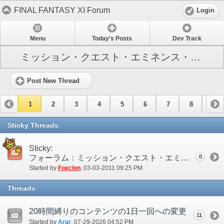
FINAL FANTASY XI Forum
Login
Menu
Today's Posts
Dev Track
ミッション・クエスト・エミネンス・レコード
Post New Thread
1
2
3
4
5
6
7
8
9
10
11
12
13
14
15
Sticky Threads
Sticky:
フォーラム：ミッション・クエスト・エミネンス・レコード
0
Started by
Foxclon
‎, 03-03-2011 09:25 PM
Threads
20時間縛りのコンテンツの1日一回への変更
11
Started by
Arar
‎, 07-29-2026 04:52 PM