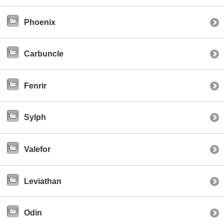
Phoenix
Carbuncle
Fenrir
Sylph
Valefor
Leviathan
Odin