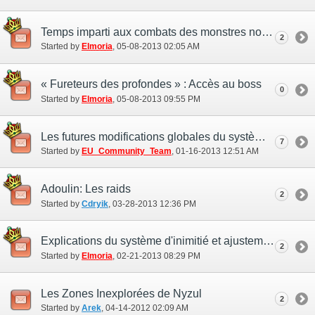
Temps imparti aux combats des monstres notoires de « Fureteurs des profondes »
2
Started by
Elmoria
‎, 05-08-2013 02:05 AM
« Fureteurs des profondes » : Accès au boss
0
Started by
Elmoria
‎, 05-08-2013 09:55 PM
Les futures modifications globales du système de combat
7
Started by
EU_Community_Team
‎, 01-16-2013 12:51 AM
Adoulin: Les raids
2
Started by
Cdryik
‎, 03-28-2013 12:36 PM
Explications du système d'inimitié et ajustements planifiés
2
Started by
Elmoria
‎, 02-21-2013 08:29 PM
Les Zones Inexplorées de Nyzul
2
Started by
Arek
‎, 04-14-2012 02:09 AM