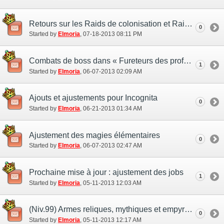
Retours sur les Raids de colonisation et Raids sur un repère
0
Started by
Elmoria
‎, 07-18-2013 08:11 PM
Combats de boss dans « Fureteurs des profondes »
1
Started by
Elmoria
‎, 06-07-2013 02:09 AM
Ajouts et ajustements pour Incognita
0
Started by
Elmoria
‎, 06-21-2013 01:34 AM
Ajustement des magies élémentaires
0
Started by
Elmoria
‎, 06-07-2013 02:47 AM
Prochaine mise à jour : ajustement des jobs
1
Started by
Elmoria
‎, 05-11-2013 12:03 AM
(Niv.99) Armes reliques, mythiques et empyréennes - Armes du Promenoir des échos.
0
Started by
Elmoria
‎, 05-11-2013 12:17 AM