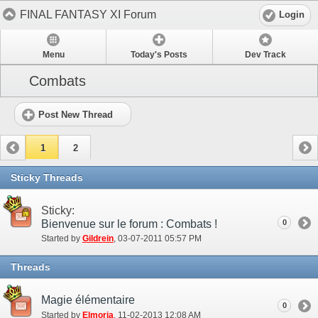
FINAL FANTASY XI Forum
Login
Menu
Today's Posts
Dev Track
Combats
Post New Thread
1
2
Sticky Threads
Sticky:
Bienvenue sur le forum : Combats !
0
Started by
Gildrein
‎, 03-07-2011 05:57 PM
Threads
Magie élémentaire
0
Started by
Elmoria
‎, 11-02-2013 12:08 AM