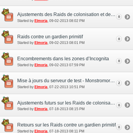
Ajustements des Raids de colonisation et des Raids sur un repaire.
0
Started by
Elmoria
‎, 09-02-2013 08:02 PM
Raids contre un gardien primitif
0
Started by
Elmoria
‎, 09-02-2013 08:01 PM
Encombrements dans les zones d’Incognita
0
Started by
Elmoria
‎, 09-02-2013 07:59 PM
Mise à jours du serveur de test - Monstromorphose
2
Started by
Elmoria
‎, 07-22-2013 10:51 PM
Ajustements futurs sur les Raids de colonisation et les Raids sur un repère
0
Started by
Elmoria
‎, 07-18-2013 08:15 PM
Retours sur les Raids contre un gardien primitif
0
Started by
Elmoria
‎, 07-18-2013 08:11 PM