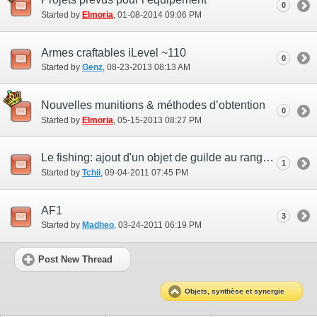
0
Started by
Elmoria
‎, 01-08-2014 09:06 PM
Armes craftables iLevel ~110
0
Started by
Genz
‎, 08-23-2013 08:13 AM
Nouvelles munitions & méthodes d’obtention
0
Started by
Elmoria
‎, 05-15-2013 08:27 PM
Le fishing: ajout d'un objet de guilde au rang "Craftsman" (58+)
1
Started by
Tchii
‎, 09-04-2011 07:45 PM
AF1
3
Started by
Madheo
‎, 03-24-2011 06:19 PM
Post New Thread
Objets, synthèse et synergie