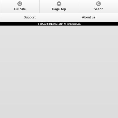
Full Site
Page Top
Seach
Support
About us
© SQUARE ENIX CO., LTD. All rights reserved.