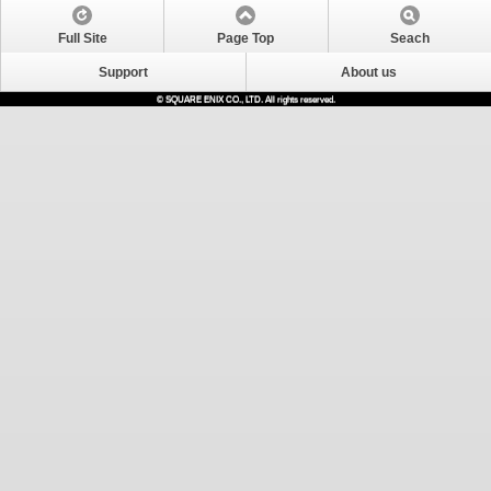
Full Site
Page Top
Seach
Support
About us
© SQUARE ENIX CO., LTD. All rights reserved.