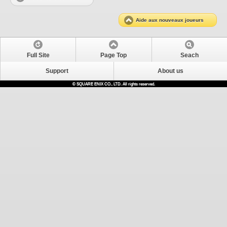
Aide aux nouveaux joueurs
Full Site
Page Top
Seach
Support
About us
© SQUARE ENIX CO., LTD. All rights reserved.