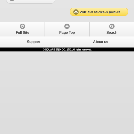
Aide aux nouveaux joueurs
Full Site
Page Top
Seach
Support
About us
© SQUARE ENIX CO., LTD. All rights reserved.